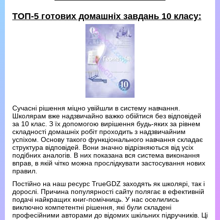
ТОП-5 готових домашніх завдань 10 класу:
Сучасні рішення міцно увійшли в систему навчання.
Школярам вже надзвичайно важко обійтися без відповідей
за 10 клас. З їх допомогою вирішення будь-яких за рівнем
складності домашніх робіт проходить з надзвичайним
успіхом. Основу такого функціонального навчання складає
структура відповідей. Вони значно відрізняються від усіх
подібних аналогів. В них показана вся система виконання
вправ, в якій чітко можна прослідкувати застосування нових
правил.
Постійно на наш ресурс TrueGDZ заходять як школярі, так і
дорослі. Причина популярності сайту полягає в ефективній
подачі найкращих книг-помічниць. У нас оселились
виключно компетентні рішення, які були складені
професійними авторами до відомих шкільних підручників. Ці