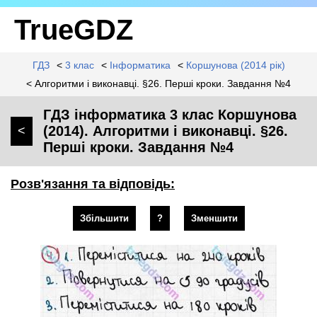
TrueGDZ
ГДЗ
<
3 клас
<
Інформатика
<
Коршунова (2014 рік)
< Алгоритми і виконавці. §26. Перші кроки. Завдання №4
ГДЗ інформатика 3 клас Коршунова
(2014). Алгоритми і виконавці. §26.
<
Перші кроки. Завдання №4
Розв'язання та відповідь:
Збільшити
?
Зменшити