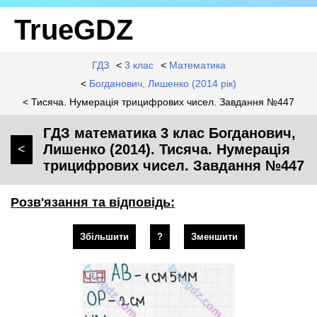
TrueGDZ
ГДЗ
<
3 клас
<
Математика
<
Богданович, Лишенко (2014 рік)
< Тисяча. Нумерація трицифрових чисел. Завдання №447
ГДЗ математика 3 клас Богданович,
Лишенко (2014). Тисяча. Нумерація
<
трицифрових чисел. Завдання №447
Розв'язання та відповідь:
Збільшити
?
Зменшити