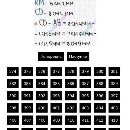
Попереднє
Наступне
374
375
376
377
378
379
380
381
382
383
384
385
386
387
388
389
390
391
392
393
394
395
396
397
398
399
400
401
402
403
404
405
406
407
408
409
410
411
412
413