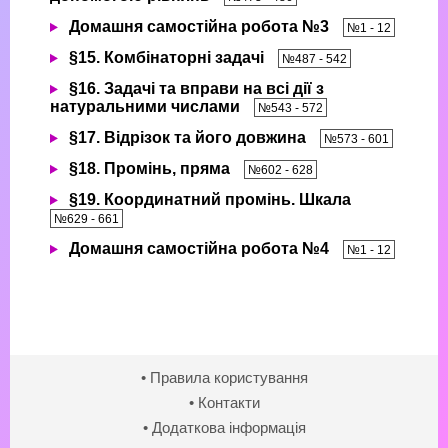
Домашня самостійна робота №3
№1 - 12
§15. Комбінаторні задачі
№487 - 542
§16. Задачі та вправи на всі дії з
натуральними числами
№543 - 572
§17. Відрізок та його довжина
№573 - 601
§18. Промінь, пряма
№602 - 628
§19. Координатний промінь. Шкала
№629 - 661
Домашня самостійна робота №4
№1 - 12
• Правила користування
• Контакти
• Додаткова інформація