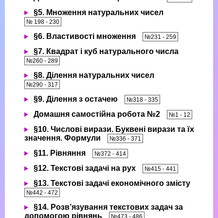
§5. Множення натуральних чисел
№ 198 - 230
§6. Властивості множення
№231 - 259
§7. Квадрат і куб натурального числа
№260 - 289
§8. Ділення натуральних чисел
№290 - 317
§9. Ділення з остачею
№318 - 335
Домашня самостійна робота №2
№1 - 12
§10. Числові вирази. Буквені вирази та їх
значення. Формули
№336 - 371
§11. Рівняння
№372 - 414
§12. Текстові задачі на рух
№415 - 441
§13. Текстові задачі економічного змісту
№442 - 472
§14. Розв’язування текстових задач за
допомогою рівнянь
№473 - 486