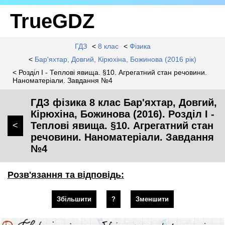
TrueGDZ
ГДЗ
<
8 клас
<
Фізика
<
Бар'яхтар, Довгий, Кірюхіна, Божинова (2016 рік)
< Розділ I - Теплові явища. §10. Агрегатний стан речовини.
Наноматеріали. Завдання №4
ГДЗ фізика 8 клас Бар'яхтар, Довгий,
Кірюхіна, Божинова (2016). Розділ I -
Теплові явища. §10. Агрегатний стан
<
речовини. Наноматеріали. Завдання
№4
Розв'язання та відповідь:
Збільшити
?
Зменшити