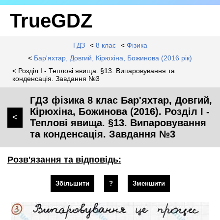
TrueGDZ
ГДЗ
<
8 клас
<
Фізика
<
Бар'яхтар, Довгий, Кірюхіна, Божинова (2016 рік)
< Розділ I - Теплові явища. §13. Випаровування та
конденсація. Завдання №3
ГДЗ фізика 8 клас Бар'яхтар, Довгий,
Кірюхіна, Божинова (2016). Розділ I -
<
Теплові явища. §13. Випаровування
та конденсація. Завдання №3
Розв'язання та відповідь:
Збільшити
?
Зменшити