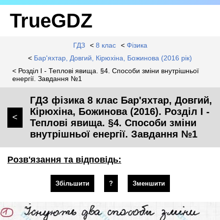
TrueGDZ
ГДЗ
<
8 клас
<
Фізика
<
Бар'яхтар, Довгий, Кірюхіна, Божинова (2016 рік)
< Розділ I - Теплові явища. §4. Способи зміни внутрішньої
енергії. Завдання №1
ГДЗ фізика 8 клас Бар'яхтар, Довгий,
Кірюхіна, Божинова (2016). Розділ I -
<
Теплові явища. §4. Способи зміни
внутрішньої енергії. Завдання №1
Розв'язання та відповідь:
Збільшити
?
Зменшити