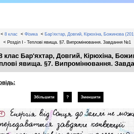
<
8 клас
<
Фізика
<
Бар'яхтар, Довгий, Кірюхіна, Божинова (2016
< Розділ I - Теплові явища. §7. Випромінювання. Завдання №1
8 клас Бар'яхтар, Довгий, Кірюхіна, Божин
Теплові явища. §7. Випромінювання. Зав
овідь:
Збільшити
?
Зменшити