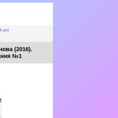
 рік)
ова (2016).
дання №1