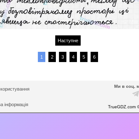
Наступне
1
2
3
4
5
6
Ми в соц. 
 користування
ва інформація
TrueGDZ.com 