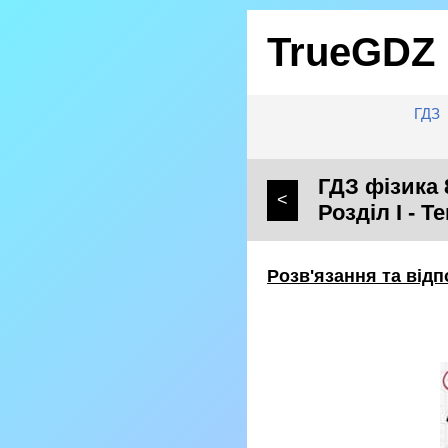
TrueGDZ
ГДЗ
ГДЗ фізика 
<
Розділ I - 
Розв'язання та відп