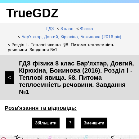
TrueGDZ
ГДЗ
<
8 клас
<
Фізика
<
Бар'яхтар, Довгий, Кірюхіна, Божинова (2016 рік)
< Розділ I - Теплові явища. §8. Питома теплоємність
речовини. Завдання №1
ГДЗ фізика 8 клас Бар'яхтар, Довгий,
Кірюхіна, Божинова (2016). Розділ I -
Теплові явища. §8. Питома
<
теплоємність речовини. Завдання
№1
Розв'язання та відповідь:
Збільшити
?
Зменшити