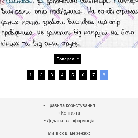
Попереднє
1
2
3
4
5
6
7
8
• Правила користування
• Контакти
• Додаткова інформація
Ми в соц. мережах: