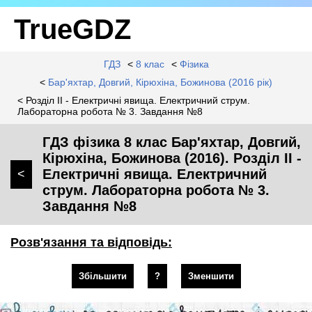
TrueGDZ
ГДЗ
<
8 клас
<
Фізика
<
Бар'яхтар, Довгий, Кірюхіна, Божинова (2016 рік)
< Розділ II - Електричні явища. Електричний струм.
Лабораторна робота № 3. Завдання №8
ГДЗ фізика 8 клас Бар'яхтар, Довгий,
Кірюхіна, Божинова (2016). Розділ II -
Електричні явища. Електричний
<
струм. Лабораторна робота № 3.
Завдання №8
Розв'язання та відповідь:
Збільшити
?
Зменшити