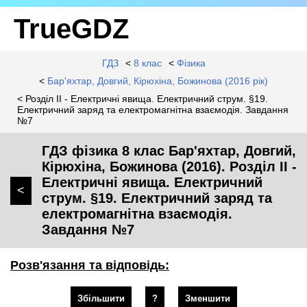
TrueGDZ
ГДЗ
<
8 клас
<
Фізика
<
Бар'яхтар, Довгий, Кірюхіна, Божинова (2016 рік)
< Розділ II - Електричні явища. Електричний струм. §19.
Електричний заряд та електромагнітна взаємодія. Завдання
№7
ГДЗ фізика 8 клас Бар'яхтар, Довгий,
Кірюхіна, Божинова (2016). Розділ II -
Електричні явища. Електричний
<
струм. §19. Електричний заряд та
електромагнітна взаємодія.
Завдання №7
Розв'язання та відповідь:
Збільшити
?
Зменшити