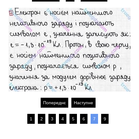
Попереднє
Наступне
1
2
3
4
5
6
7
9