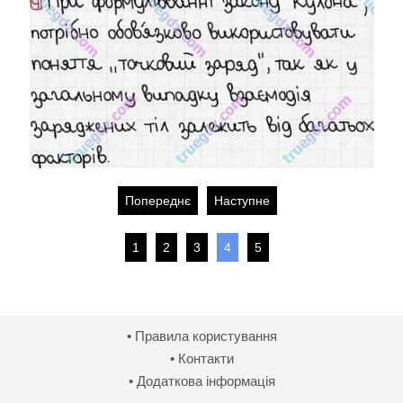
Попереднє
Наступне
1
2
3
4
5
• Правила користування
• Контакти
• Додаткова інформація