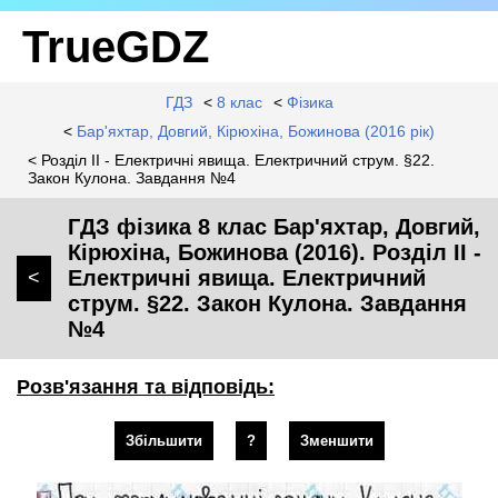
TrueGDZ
ГДЗ
<
8 клас
<
Фізика
<
Бар'яхтар, Довгий, Кірюхіна, Божинова (2016 рік)
< Розділ II - Електричні явища. Електричний струм. §22.
Закон Кулона. Завдання №4
ГДЗ фізика 8 клас Бар'яхтар, Довгий,
Кірюхіна, Божинова (2016). Розділ II -
Електричні явища. Електричний
<
струм. §22. Закон Кулона. Завдання
№4
Розв'язання та відповідь:
Збільшити
?
Зменшити