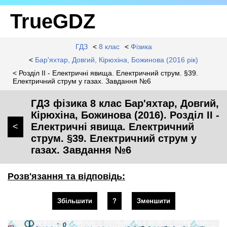
TrueGDZ
ГДЗ
<
8 клас
<
Фізика
<
Бар'яхтар, Довгий, Кірюхіна, Божинова (2016 рік)
< Розділ II - Електричні явища. Електричний струм. §39.
Електричний струм у газах. Завдання №6
ГДЗ фізика 8 клас Бар'яхтар, Довгий,
Кірюхіна, Божинова (2016). Розділ II -
Електричні явища. Електричний
<
струм. §39. Електричний струм у
газах. Завдання №6
Розв'язання та відповідь:
Збільшити
?
Зменшити