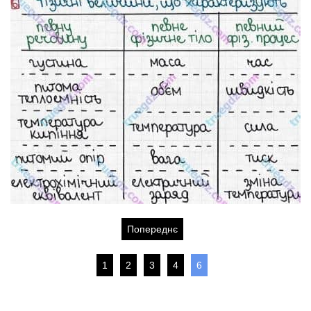
Попереднє
1
2
3
4
6