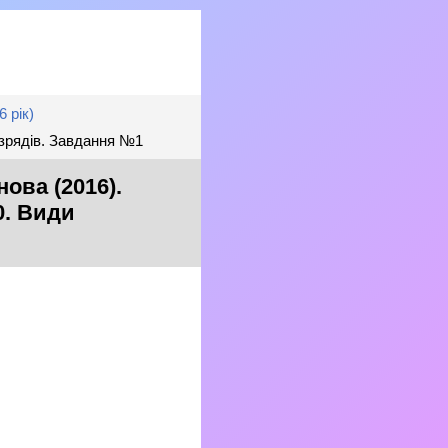
 рік)
озрядів. Завдання №1
ова (2016).
0. Види