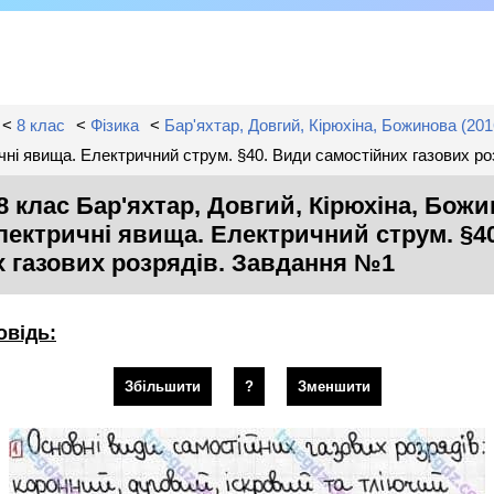
<
8 клас
<
Фізика
<
Бар'яхтар, Довгий, Кірюхіна, Божинова (2016
ричні явища. Електричний струм. §40. Види самостійних газових р
8 клас Бар'яхтар, Довгий, Кірюхіна, Божин
 Електричні явища. Електричний струм. §4
х газових розрядів. Завдання №1
овідь:
Збільшити
?
Зменшити