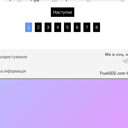
Наступне
1
2
3
4
5
6
7
8
Ми в соц. 
 користування
ва інформація
TrueGDZ.com 