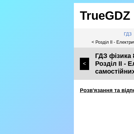
TrueGDZ
ГДЗ
< Розділ II - Елект
ГДЗ фізика 
Розділ II -
<
самостійни
Розв'язання та відп