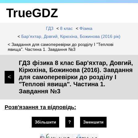
TrueGDZ
ГДЗ
<
8 клас
<
Фізика
<
Бар'яхтар, Довгий, Кірюхіна, Божинова (2016 рік)
< Завдання для самоперевірки до розділу I "Теплові
явища". Частина 1. Завдання №3
ГДЗ фізика 8 клас Бар'яхтар, Довгий,
Кірюхіна, Божинова (2016). Завдання
для самоперевірки до розділу I
<
"Теплові явища". Частина 1.
Завдання №3
Розв'язання та відповідь:
Збільшити
?
Зменшити