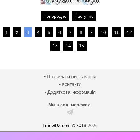
Попереднє
Наступне
1
2
3
4
5
6
7
8
9
10
11
12
13
14
15
• Правила користування
• Контакти
• Додаткова інформація
Ми в соц. мережах:
TrueGDZ.com © 2018-2026