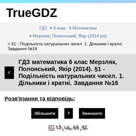
TrueGDZ
ГДЗ
<
6 клас
<
Математика
<
Мерзляк, Полонський, Якір (2014 рік)
< §1 - Подільність натуральних чисел. 1. Дільники і кратні.
Завдання №16
ГДЗ математика 6 клас Мерзляк,
Полонський, Якір (2014). §1 -
<
Подільність натуральних чисел. 1.
Дільники і кратні. Завдання №16
Розв'язання та відповідь:
Збільшити
?
Зменшити