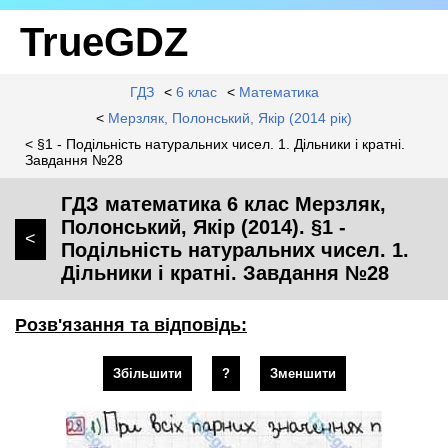
TrueGDZ
ГДЗ
<
6 клас
<
Математика
<
Мерзляк, Полонський, Якір (2014 рік)
< §1 - Подільність натуральних чисел. 1. Дільники і кратні.
Завдання №28
ГДЗ математика 6 клас Мерзляк,
Полонський, Якір (2014). §1 -
<
Подільність натуральних чисел. 1.
Дільники і кратні. Завдання №28
Розв'язання та відповідь:
Збільшити
?
Зменшити