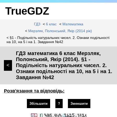
TrueGDZ
ГДЗ
<
6 клас
<
Математика
<
Мерзляк, Полонський, Якір (2014 рік)
< §1 - Подільність натуральних чисел. 2. Ознаки подільності
на 10, на 5 і на 1. Завдання №42
ГДЗ математика 6 клас Мерзляк,
Полонський, Якір (2014). §1 -
Подільність натуральних чисел. 2.
<
Ознаки подільності на 10, на 5 і на 1.
Завдання №42
Розв'язання та відповідь:
Збільшити
?
Зменшити