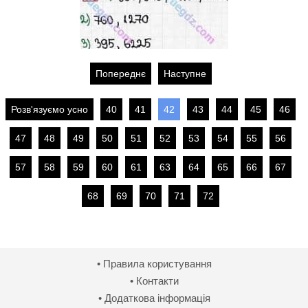
Попереднє
Наступне
Розв'язуємо усно
40
41
42
43
44
45
46
47
48
49
50
51
52
53
54
55
56
57
58
59
60
61
63
64
65
66
67
68
69
70
71
72
• Правила користування
• Контакти
• Додаткова інформація