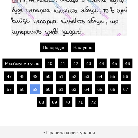
Попереднє
Наступне
Розв'язуємо усно
40
41
42
43
44
45
46
47
48
49
50
51
52
53
54
55
56
57
58
59
60
61
63
64
65
66
67
68
69
70
71
72
• Правила користування