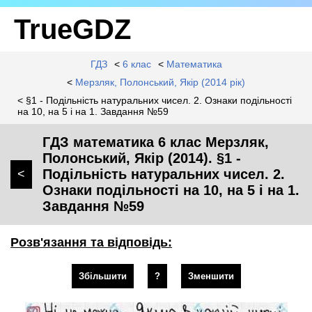
TrueGDZ
ГДЗ
<
6 клас
<
Математика
<
Мерзляк, Полонський, Якір (2014 рік)
< §1 - Подільність натуральних чисел. 2. Ознаки подільності
на 10, на 5 і на 1. Завдання №59
ГДЗ математика 6 клас Мерзляк,
Полонський, Якір (2014). §1 -
Подільність натуральних чисел. 2.
<
Ознаки подільності на 10, на 5 і на 1.
Завдання №59
Розв'язання та відповідь:
Збільшити
?
Зменшити