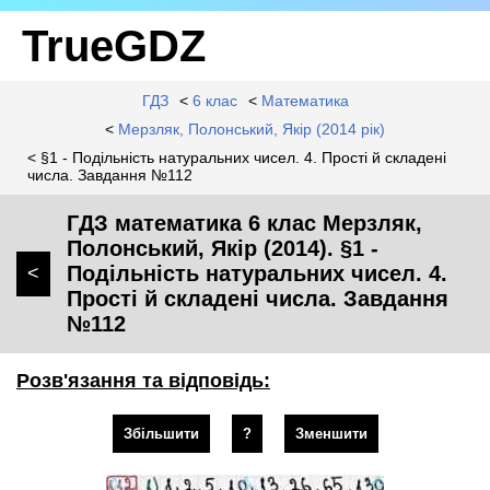
TrueGDZ
ГДЗ
<
6 клас
<
Математика
<
Мерзляк, Полонський, Якір (2014 рік)
< §1 - Подільність натуральних чисел. 4. Прості й складені
числа. Завдання №112
ГДЗ математика 6 клас Мерзляк,
Полонський, Якір (2014). §1 -
Подільність натуральних чисел. 4.
<
Прості й складені числа. Завдання
№112
Розв'язання та відповідь:
Збільшити
?
Зменшити