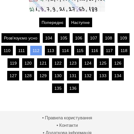
Попереднє
Наступне
Розв'язуємо усно
104
105
106
107
108
109
110
111
112
113
114
115
116
117
118
119
120
121
122
123
124
125
126
127
128
129
130
131
132
133
134
135
136
• Правила користування
• Контакти
• Додаткова інформація