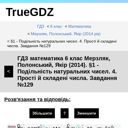
TrueGDZ
ГДЗ
<
6 клас
<
Математика
<
Мерзляк, Полонський, Якір (2014 рік)
< §1 - Подільність натуральних чисел. 4. Прості й складені
числа. Завдання №129
ГДЗ математика 6 клас Мерзляк,
Полонський, Якір (2014). §1 -
Подільність натуральних чисел. 4.
<
Прості й складені числа. Завдання
№129
Розв'язання та відповідь:
Збільшити
?
Зменшити