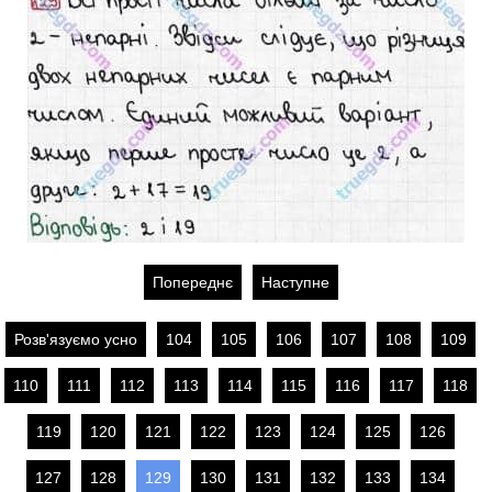
Попереднє
Наступне
Розв'язуємо усно
104
105
106
107
108
109
110
111
112
113
114
115
116
117
118
119
120
121
122
123
124
125
126
127
128
129
130
131
132
133
134