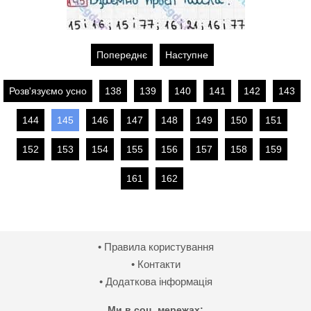
Попереднє
Наступне
Розв'язуємо усно
138
139
140
141
142
143
144
145
146
147
148
149
150
151
152
153
154
155
156
157
158
159
161
162
• Правила користування
• Контакти
• Додаткова інформація
Ми в соц. мережах: