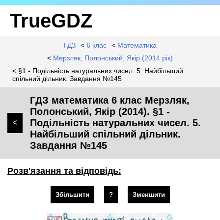
TrueGDZ
ГДЗ
<
6 клас
<
Математика
<
Мерзляк, Полонський, Якір (2014 рік)
< §1 - Подільність натуральних чисел. 5. Найбільший
спільний дільник. Завдання №145
ГДЗ математика 6 клас Мерзляк,
Полонський, Якір (2014). §1 -
Подільність натуральних чисел. 5.
<
Найбільший спільний дільник.
Завдання №145
Розв'язання та відповідь:
Збільшити
?
Зменшити