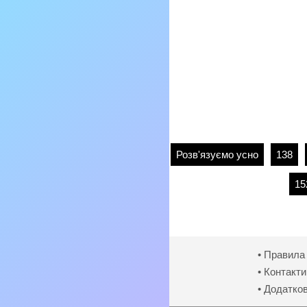
Розв'язуємо усно
138
15
• Правила
• Контакти
• Додатко