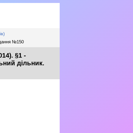
ік)
вдання №150
4). §1 -
ьний дільник.