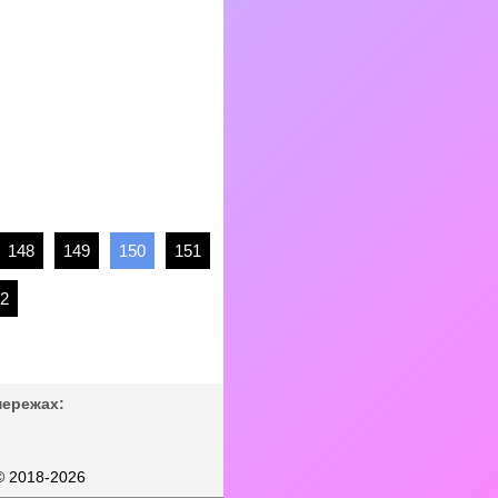
148
149
150
151
2
мережах:
© 2018-2026