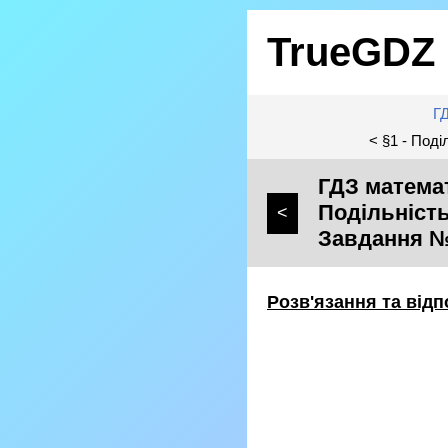
TrueGDZ
Г
< §1 - Под
ГДЗ математ
Подільність
<
Завдання 
Розв'язання та відп