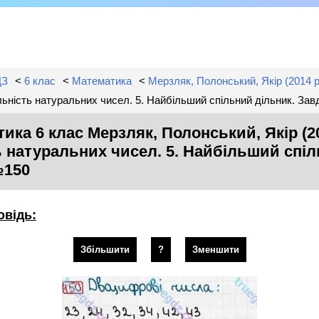
ДЗ
<
6 клас
<
Математика
<
Мерзляк, Полонський, Якір (2014 р
ільність натуральних чисел. 5. Найбільший спільний дільник. За
ика 6 клас Мерзляк, Полонський, Якір (201
 натуральних чисел. 5. Найбільший спіл
№150
овідь:
Збільшити
?
Зменшити