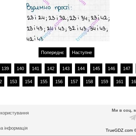
Попереднє
Наступне
139
140
141
142
143
144
145
146
147
2
153
154
155
156
157
158
159
161
16
Ми в соц. 
 користування
ва інформація
TrueGDZ.com 