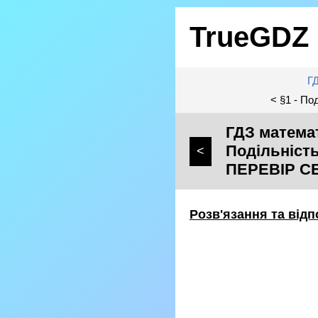
TrueGDZ
Г
< §1 - П
ГДЗ математ
Подільність
<
ПЕРЕВІР С
Розв'язання та відп