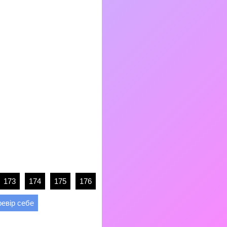
173
174
175
176
евір себе