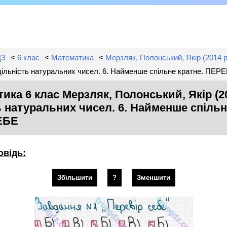
ДЗ
<
6 клас
<
Математика
<
Мерзляк, Полонський, Якір (2014 р
одільність натуральних чисел. 6. Найменше спільне кратне. ПЕР
ика 6 клас Мерзляк, Полонський, Якір (201
 натуральних чисел. 6. Найменше спільн
ЕБЕ
овідь:
Збільшити
?
Зменшити