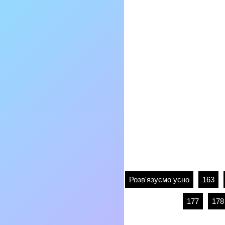
Розв'язуємо усно
163
177
178