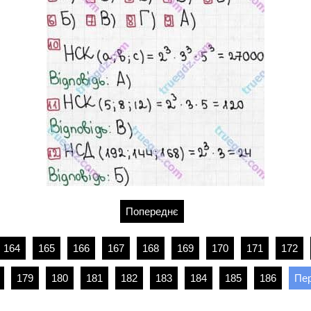
Попереднє
164
165
166
167
168
169
170
171
172
179
180
181
182
183
184
185
186
Пер