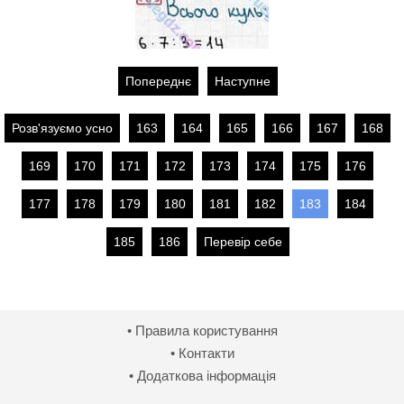
Попереднє
Наступне
Розв'язуємо усно
163
164
165
166
167
168
169
170
171
172
173
174
175
176
177
178
179
180
181
182
183
184
185
186
Перевір себе
• Правила користування
• Контакти
• Додаткова інформація