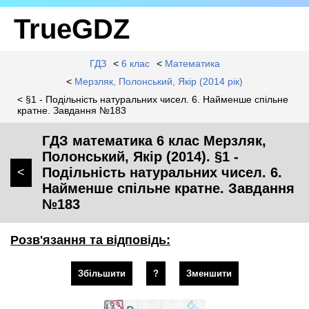
TrueGDZ
ГДЗ
<
6 клас
<
Математика
<
Мерзляк, Полонський, Якір (2014 рік)
< §1 - Подільність натуральних чисел. 6. Найменше спільне
кратне. Завдання №183
ГДЗ математика 6 клас Мерзляк,
Полонський, Якір (2014). §1 -
Подільність натуральних чисел. 6.
<
Найменше спільне кратне. Завдання
№183
Розв'язання та відповідь:
Збільшити
?
Зменшити