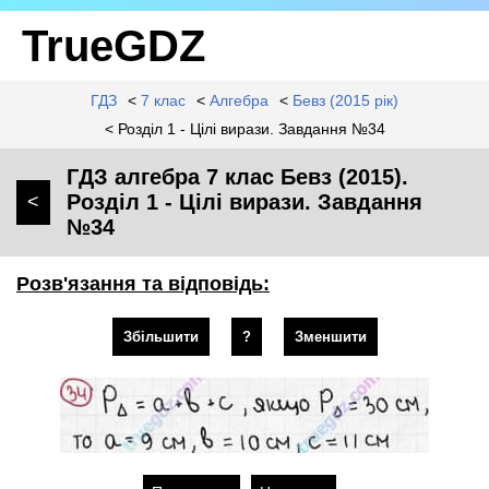
TrueGDZ
ГДЗ
<
7 клас
<
Алгебра
<
Бевз (2015 рік)
< Розділ 1 - Цілі вирази. Завдання №34
ГДЗ алгебра 7 клас Бевз (2015).
Розділ 1 - Цілі вирази. Завдання
<
№34
Розв'язання та відповідь:
Збільшити
?
Зменшити