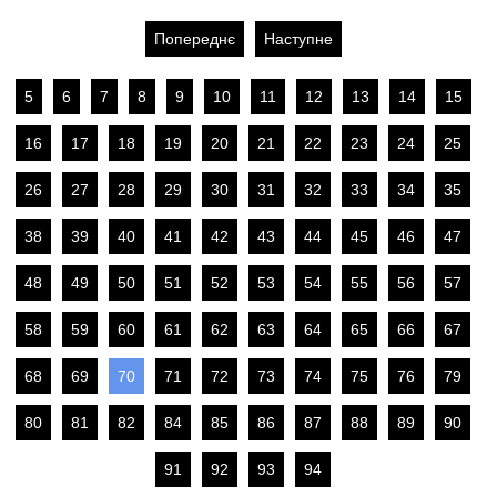
Попереднє
Наступне
5
6
7
8
9
10
11
12
13
14
15
16
17
18
19
20
21
22
23
24
25
26
27
28
29
30
31
32
33
34
35
38
39
40
41
42
43
44
45
46
47
48
49
50
51
52
53
54
55
56
57
58
59
60
61
62
63
64
65
66
67
68
69
70
71
72
73
74
75
76
79
80
81
82
84
85
86
87
88
89
90
91
92
93
94