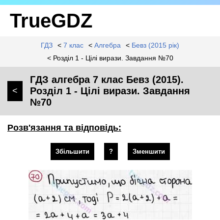
TrueGDZ
ГДЗ
<
7 клас
<
Алгебра
<
Бевз (2015 рік)
< Розділ 1 - Цілі вирази. Завдання №70
ГДЗ алгебра 7 клас Бевз (2015).
Розділ 1 - Цілі вирази. Завдання
<
№70
Розв'язання та відповідь:
Збільшити
?
Зменшити