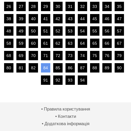
26
27
28
29
30
31
32
33
34
35
38
39
40
41
42
43
44
45
46
47
48
49
50
51
52
53
54
55
56
57
58
59
60
61
62
63
64
65
66
67
68
69
70
71
72
73
74
75
76
79
80
81
82
84
85
86
87
88
89
90
91
92
93
94
• Правила користування
• Контакти
• Додаткова інформація