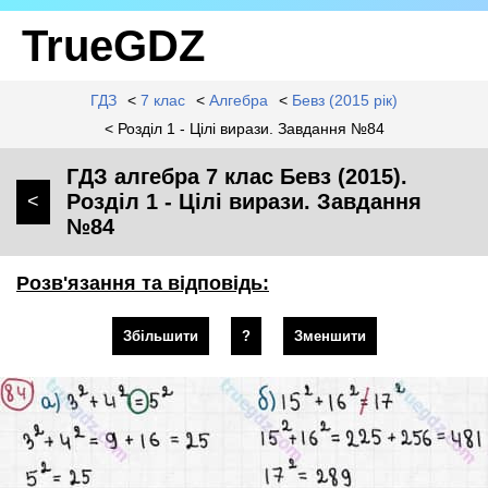
TrueGDZ
ГДЗ
<
7 клас
<
Алгебра
<
Бевз (2015 рік)
< Розділ 1 - Цілі вирази. Завдання №84
ГДЗ алгебра 7 клас Бевз (2015).
Розділ 1 - Цілі вирази. Завдання
<
№84
Розв'язання та відповідь:
Збільшити
?
Зменшити