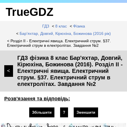
TrueGDZ
ГДЗ
<
8 клас
<
Фізика
<
Бар'яхтар, Довгий, Кірюхіна, Божинова (2016 рік)
< Розділ II - Електричні явища. Електричний струм. §37.
Електричний струм в електролітах. Завдання №2
ГДЗ фізика 8 клас Бар'яхтар, Довгий,
Кірюхіна, Божинова (2016). Розділ II -
Електричні явища. Електричний
<
струм. §37. Електричний струм в
електролітах. Завдання №2
Розв'язання та відповідь:
Збільшити
?
Зменшити