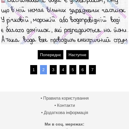
Попереднє
Наступне
1
2
3
4
5
6
7
• Правила користування
• Контакти
• Додаткова інформація
Ми в соц. мережах: