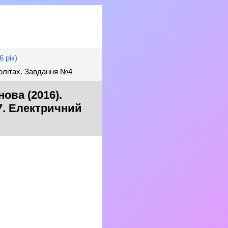
 рік)
ролітах. Завдання №4
ова (2016).
37. Електричний