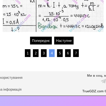
Попереднє
Наступне
1
2
3
4
5
6
7
Ми в соц. 
 користування
ва інформація
TrueGDZ.com 