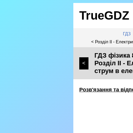
TrueGDZ
ГДЗ
< Розділ II - Елект
ГДЗ фізика 
Розділ II -
<
струм в еле
Розв'язання та відп