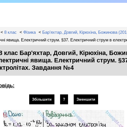
<
8 клас
<
Фізика
<
Бар'яхтар, Довгий, Кірюхіна, Божинова (2016
ричні явища. Електричний струм. §37. Електричний струм в елект
8 клас Бар'яхтар, Довгий, Кірюхіна, Божин
 Електричні явища. Електричний струм. §
ктролітах. Завдання №4
овідь:
Збільшити
?
Зменшити