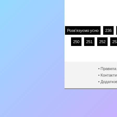
Розв'язуємо усно
236
250
251
252
25
• Правила
• Контакти
• Додатко