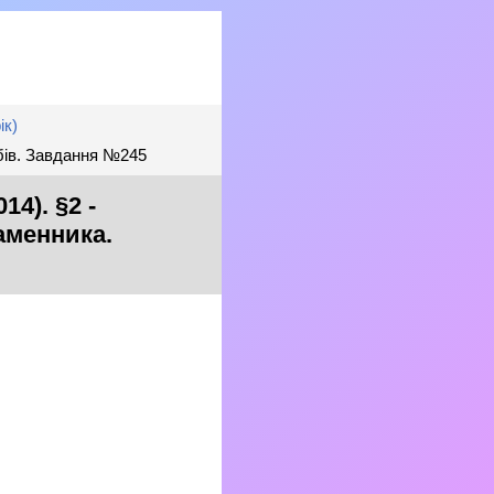
ік)
обів. Завдання №245
4). §2 -
аменника.