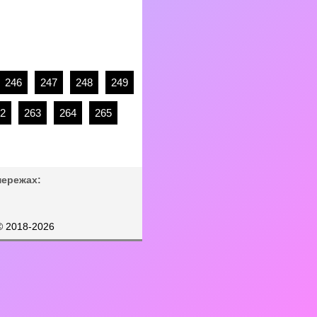
246
247
248
249
2
263
264
265
мережах:
© 2018-2026