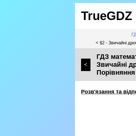
TrueGDZ
Г
< §2 - Звичайні др
ГДЗ математ
Звичайні др
<
Порівняння
Розв'язання та відп