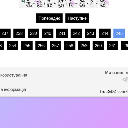
Попереднє
Наступне
237
238
239
240
241
242
243
244
245
3
254
255
256
257
258
259
260
261
26
Ми в соц. 
 користування
ва інформація
TrueGDZ.com 