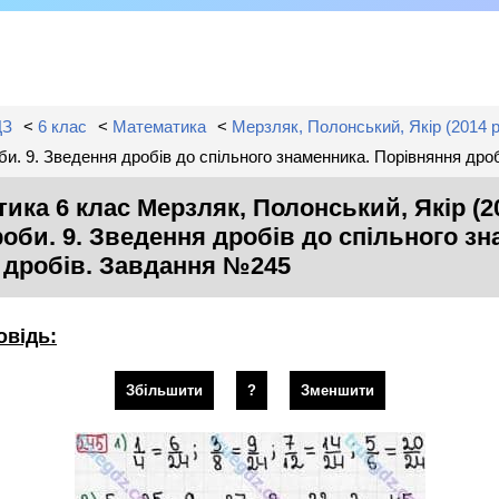
ДЗ
<
6 клас
<
Математика
<
Мерзляк, Полонський, Якір (2014 р
оби. 9. Зведення дробів до спільного знаменника. Порівняння др
ика 6 клас Мерзляк, Полонський, Якір (201
оби. 9. Зведення дробів до спільного зн
 дробів. Завдання №245
овідь:
Збільшити
?
Зменшити