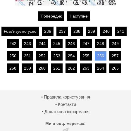
Попереднє
Наступне
Розв'язуємо усно
236
237
238
239
240
241
242
243
244
245
246
247
248
249
250
251
252
253
254
255
256
257
258
259
260
261
262
263
264
265
• Правила користування
• Контакти
• Додаткова інформація
Ми в соц. мережах: