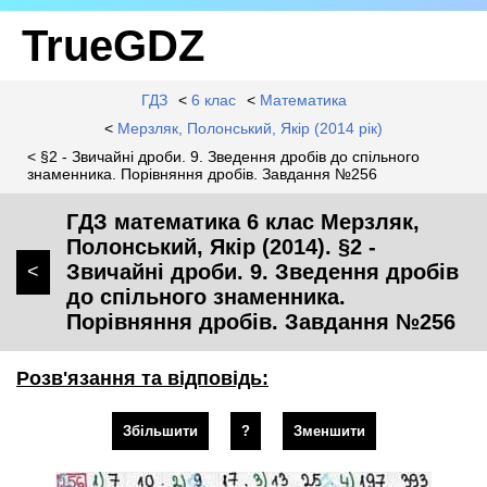
TrueGDZ
ГДЗ
<
6 клас
<
Математика
<
Мерзляк, Полонський, Якір (2014 рік)
< §2 - Звичайні дроби. 9. Зведення дробів до спільного
знаменника. Порівняння дробів. Завдання №256
ГДЗ математика 6 клас Мерзляк,
Полонський, Якір (2014). §2 -
Звичайні дроби. 9. Зведення дробів
<
до спільного знаменника.
Порівняння дробів. Завдання №256
Розв'язання та відповідь:
Збільшити
?
Зменшити