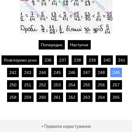
Попереднє
Наступне
Розв'язуємо усно
236
237
238
239
240
241
242
243
244
245
246
247
248
249
250
251
252
253
254
255
256
257
258
259
260
261
262
263
264
265
• Правила користування