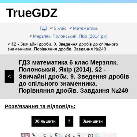
TrueGDZ
ГДЗ
<
6 клас
<
Математика
<
Мерзляк, Полонський, Якір (2014 рік)
< §2 - Звичайні дроби. 9. Зведення дробів до спільного
знаменника. Порівняння дробів. Завдання №249
ГДЗ математика 6 клас Мерзляк,
Полонський, Якір (2014). §2 -
Звичайні дроби. 9. Зведення дробів
<
до спільного знаменника.
Порівняння дробів. Завдання №249
Розв'язання та відповідь:
Збільшити
?
Зменшити