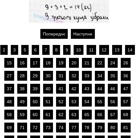
Попереднє
Наступне
2
3
5
6
7
8
9
10
11
12
13
14
15
16
17
18
19
20
21
22
24
26
27
28
29
30
31
32
33
34
35
36
37
38
39
40
41
42
43
44
46
47
48
49
50
51
52
53
54
55
56
57
58
59
60
61
62
63
65
66
67
68
69
71
72
73
74
77
78
79
80
81