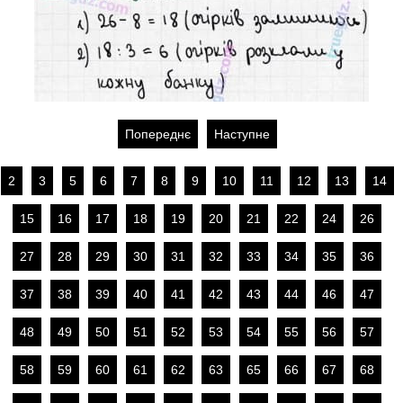
Попереднє
Наступне
2
3
5
6
7
8
9
10
11
12
13
14
15
16
17
18
19
20
21
22
24
26
27
28
29
30
31
32
33
34
35
36
37
38
39
40
41
42
43
44
46
47
48
49
50
51
52
53
54
55
56
57
58
59
60
61
62
63
65
66
67
68