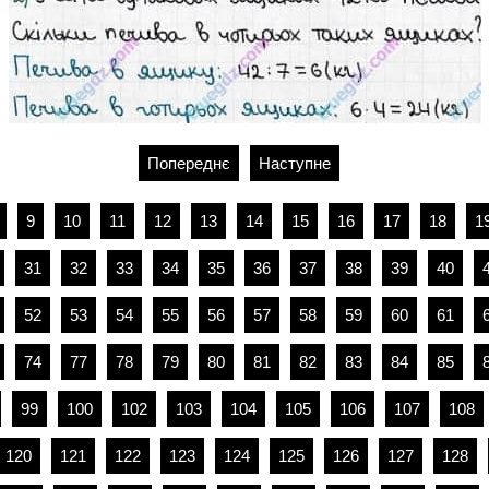
Попереднє
Наступне
9
10
11
12
13
14
15
16
17
18
1
31
32
33
34
35
36
37
38
39
40
52
53
54
55
56
57
58
59
60
61
74
77
78
79
80
81
82
83
84
85
99
100
102
103
104
105
106
107
108
120
121
122
123
124
125
126
127
128