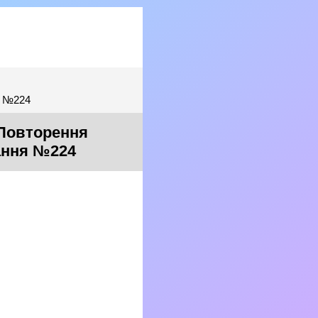
я №224
 Повторення
дання №224