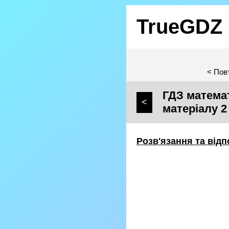
TrueGDZ
< Пов
ГДЗ математ
<
матеріалу 2
Розв'язання та відп