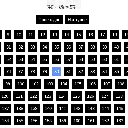
Попереднє
Наступне
9
10
11
12
13
14
15
16
17
18
1
31
32
33
34
35
36
37
38
39
40
52
53
54
55
56
57
58
59
60
61
74
77
78
79
80
81
82
83
84
85
99
100
102
103
104
105
106
107
108
120
121
122
123
124
125
126
127
128
137
138
139
140
141
142
143
144
145
154
155
156
158
159
160
161
162
163