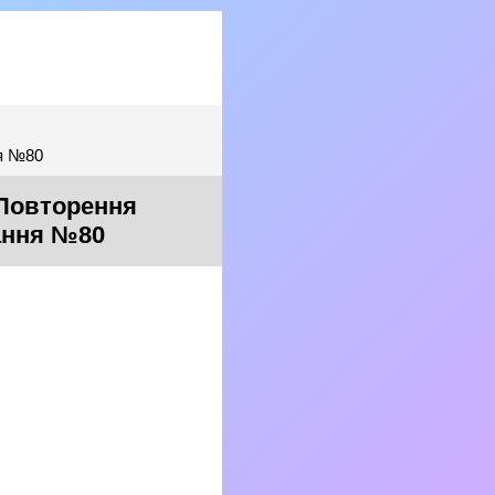
ня №80
 Повторення
дання №80