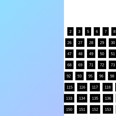
2
3
5
6
7
8
26
27
28
29
30
47
48
49
50
51
68
69
71
72
73
92
93
95
96
98
115
116
117
118
133
134
135
136
150
151
152
153