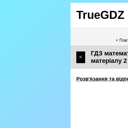
TrueGDZ
< Пов
ГДЗ математ
<
матеріалу 2
Розв'язання та відп