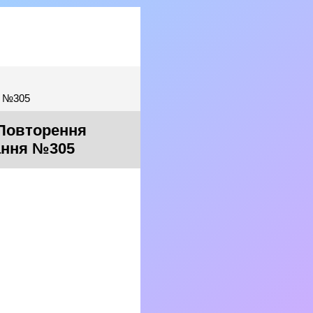
я №305
 Повторення
дання №305