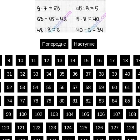
Попереднє
Наступне
9
10
11
12
13
14
15
16
17
18
1
31
32
33
34
35
36
37
38
39
40
52
53
54
55
56
57
58
59
60
61
74
77
78
79
80
81
82
83
84
85
99
100
102
103
104
105
106
107
108
120
121
122
123
124
125
126
127
128