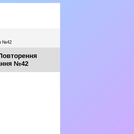
ня №42
 Повторення
дання №42