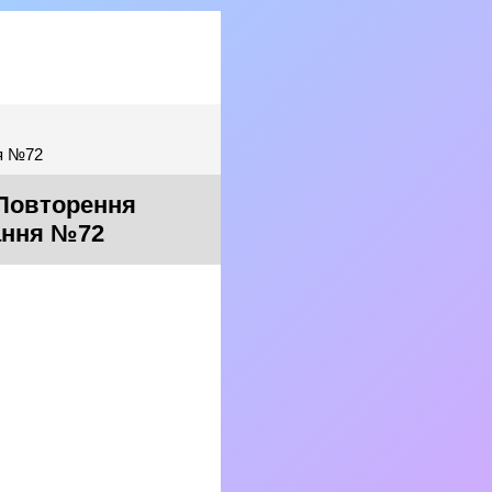
ня №72
 Повторення
дання №72