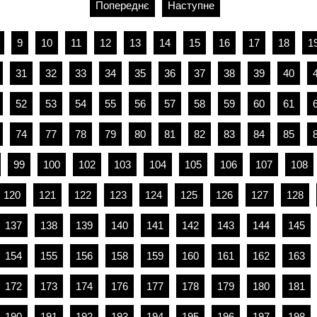
Попереднє
Наступне
9
10
11
12
13
14
15
16
17
18
1
31
32
33
34
35
36
37
38
39
40
52
53
54
55
56
57
58
59
60
61
74
77
78
79
80
81
82
83
84
85
99
100
102
103
104
105
106
107
108
120
121
122
123
124
125
126
127
128
137
138
139
140
141
142
143
144
145
154
155
156
158
159
160
161
162
163
172
173
174
176
177
178
179
180
181
190
191
192
193
194
195
196
197
198