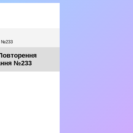
я №233
 Повторення
дання №233