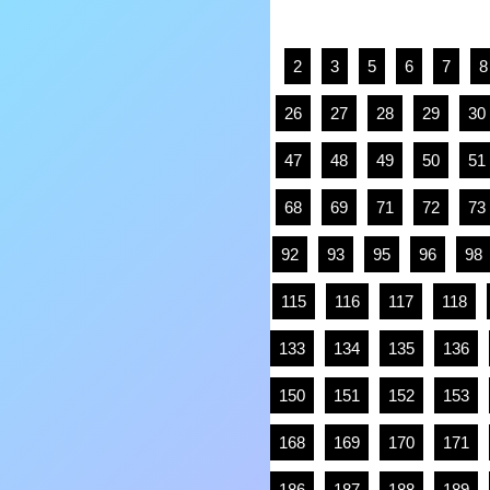
2
3
5
6
7
8
26
27
28
29
30
47
48
49
50
51
68
69
71
72
73
92
93
95
96
98
115
116
117
118
133
134
135
136
150
151
152
153
168
169
170
171
186
187
188
189