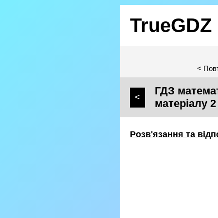
TrueGDZ
< Пов
ГДЗ математ
<
матеріалу 2
Розв'язання та відп