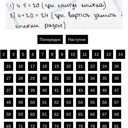
Попереднє
Наступне
2
3
5
6
7
8
9
10
11
12
13
14
15
16
17
18
19
20
21
22
24
26
27
28
29
30
31
32
33
34
35
36
37
38
39
40
41
42
43
44
46
47
48
49
50
51
52
53
54
55
56
57
58
59
60
61
62
63
65
66
67
68
69
71
72
73
74
77
78
79
80
81